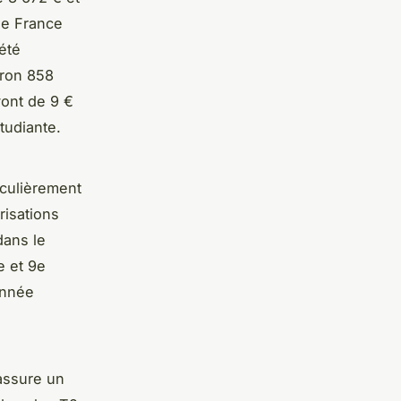
 de France
été
iron 858
ont de 9 €
tudiante.
iculièrement
risations
dans le
e et 9e
onnée
assure un