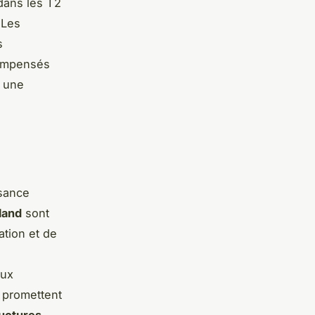
dans les T2
 Les
s
compensés
r une
ssance
land
sont
ation et de
aux
 promettent
ructures
,