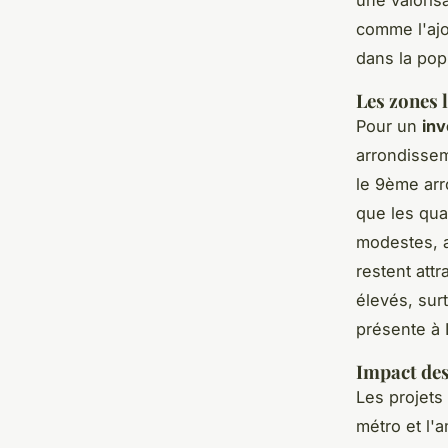
comme l'ajo
dans la pop
Les zones 
Pour un
inv
arrondissem
le 9ème ar
que les qua
modestes, a
restent att
élevés, sur
présente à 
Impact des
Les projets 
métro et l'