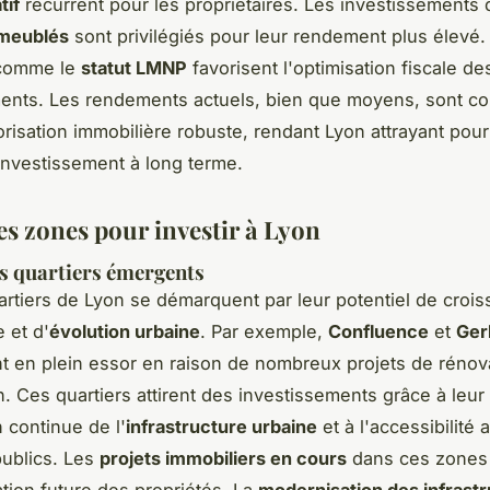
tif
récurrent pour les propriétaires. Les investissements 
 meublés
sont privilégiés pour leur rendement plus élevé.
 comme le
statut LMNP
favorisent l'optimisation fiscale de
ments. Les rendements actuels, bien que moyens, sont 
orisation immobilière robuste, rendant Lyon attrayant pou
'investissement à long terme.
es zones pour investir à Lyon
s quartiers émergents
artiers de Lyon se démarquent par leur potentiel de croi
 et d'
évolution urbaine
. Par exemple,
Confluence
et
Ger
t en plein essor en raison de nombreux projets de rénov
n. Ces quartiers attirent des investissements grâce à leur
 continue de l'
infrastructure urbaine
et à l'accessibilité 
publics. Les
projets immobiliers en cours
dans ces zones
ation future des propriétés. La
modernisation des infrast