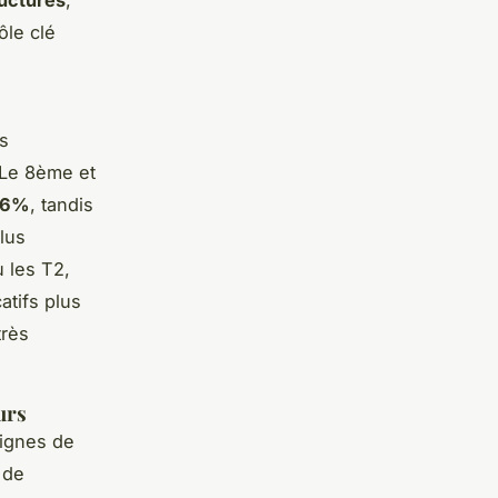
ôle clé
es
 Le 8ème et
 6%
, tandis
lus
 les T2,
atifs plus
très
urs
lignes de
 de