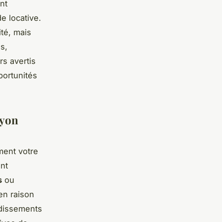
nt
e locative.
té, mais
s,
rs avertis
portunités
Lyon
ment votre
nt
s
ou
en raison
ndissements