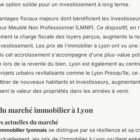
 option solide pour un investissement à long terme.
antages fiscaux majeurs dont bénéficient les investisseur
ur Meublé Non Professionnel (LMNP). Ce dispositif, en 
vement la charge fiscale des loyers perçus, augmente la ren
investissement. Les prix de l'immobilier à Lyon ont vu un
is cet accroissement s'accompagne d'une plus-value pote
e lors de la revente du bien. Lyon est également au centr
ojets urbains revitalisants comme le Lyon Presqu’île, ce 
ttirer de nouveaux habitants et investisseurs, augmentan
ment la valeur des propriétés dans les années à venir.
du marché immobilier à Lyon
es actuelles du marché
mmobilier lyonnais
se distingue par sa résilience et sa c
ctuellement, les prix de l'immobilier à Lyon oscillent entr