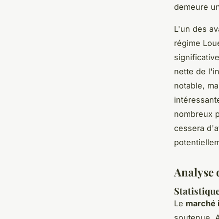
demeure une
L'un des av
régime Loue
significati
nette de l'
notable, ma
intéressant
nombreux pr
cessera d'a
potentielle
Analyse 
Statistiqu
Le
marché i
soutenue. A