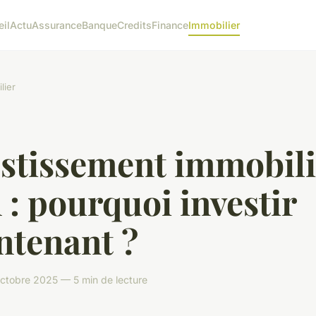
eil
Actu
Assurance
Banque
Credits
Finance
Immobilier
lier
stissement immobili
 : pourquoi investir
ntenant ?
ctobre 2025 — 5 min de lecture