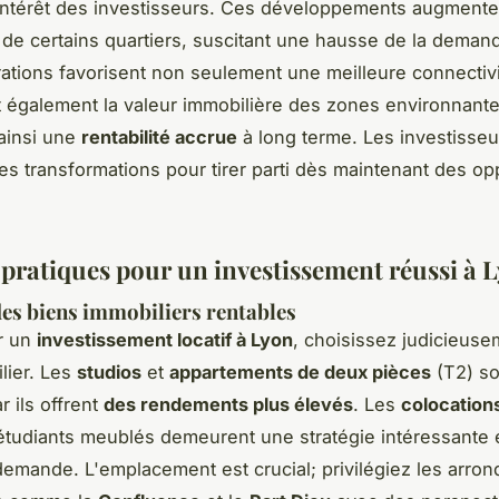
'intérêt des investisseurs. Ces développements augmente
té de certains quartiers, suscitant une hausse de la demand
ations favorisent non seulement une meilleure connectivi
également la valeur immobilière des zones environnante
ainsi une
rentabilité accrue
à long terme. Les investisseu
ces transformations pour tirer parti dès maintenant des op
 pratiques pour un investissement réussi à 
des biens immobiliers rentables
r un
investissement locatif à Lyon
, choisissez judicieuse
lier. Les
studios
et
appartements de deux pièces
(T2) so
r ils offrent
des rendements plus élevés
. Les
colocation
tudiants meublés demeurent une stratégie intéressante 
 demande. L'emplacement est crucial; privilégiez les arro