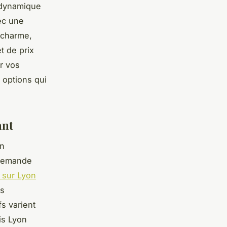
é dynamique
ec une
 charme,
t de prix
r vos
 options qui
ant
on
e demande
 sur Lyon
rs
s varient
is Lyon