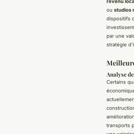
revenu loca
ou
studios
dispositifs
investisse
par une val
stratégie d
Meilleur
Analyse de
Certains qu
économique
actuellemen
constructio
amélioration
transports 
une valoris