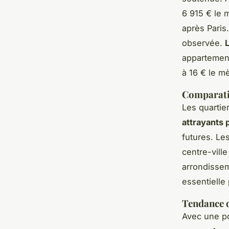
6 915 € le m
après Paris
observée.
L
appartement
à 16 € le m
Comparati
Les quartie
attrayants 
futures. Le
centre-vill
arrondisse
essentielle 
Tendance d
Avec une po