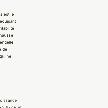
s est le
réduisant
tabilité
e hausse
ntielle
e de
qui ne
t
roissance
e 3 672 € et