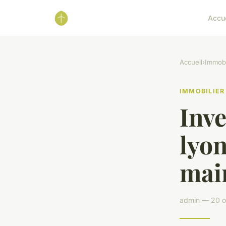
Accu
Accueil
›
Immobi
IMMOBILIER
Inve
lyon
mai
admin — 20 o